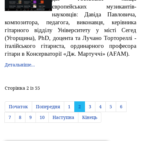
європейських музикантів-
науковців: Давіда Павловича,
композитора, педагога, виконавця, керівника
гітарного відділу Університету у місті Сегед
(Угорщина), PhD, доцента та Лучано Тортореллі -
італійського гітариста, ординарного професора
гітари в Консерваторії «Дж. Мартуччі» (AFAM).
Детальніше...
Сторінка 2 із 55
Початок
Попередня
1
2
3
4
5
6
7
8
9
10
Наступна
Кінець