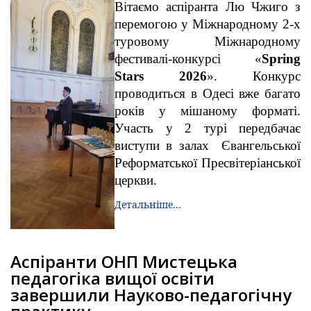
Вітаємо аспіранта Лю Чжиго з
перемогою у Міжнародному 2-х
туровому Міжнародному
фестивалі-конкурсі «
Spring
Stars
2026
». Конкурс
проводиться в Одесі вже багато
років у мішаному форматі.
Участь у 2 турі передбачає
виступи в залах
Євангельської
Реформатської Пресвітеріанської
церкви.
Детальніше...
Аспіранти ОНП Мистецька
педагогіка вищої освіти
завершили Науково-педагогічну