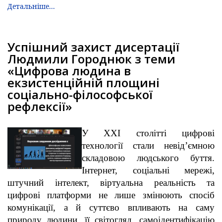
Детальніше...
Успішний захист дисертації
Людмили Городнюк з теми
«Цифрова людина в
екзистенційній площині
соціально-філософської
рефлексії»
У XXI столітті цифрові
технології стали невід’ємною
складовою людського буття.
Інтернет, соціальні мережі,
штучний інтелект, віртуальна реальність та
цифрові платформи не лише змінюють спосіб
комунікації, а й суттєво впливають на саму
природу людини, її світогляд, самоідентифікацію