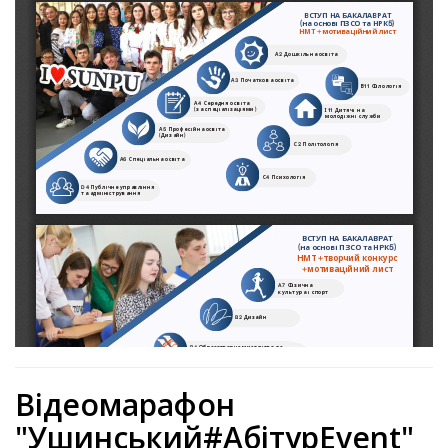
Відеомарафон
"Ушинський#АбітурEvent"