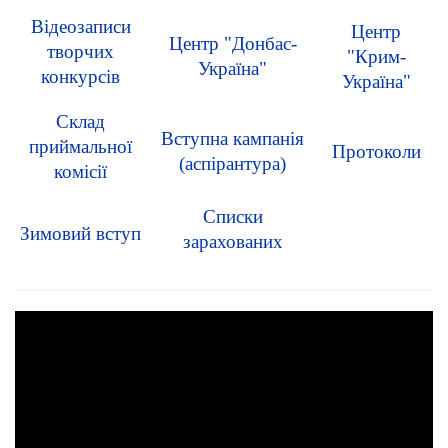
Відеозаписи
Центр
Центр "Донбас-
творчих
"Крим-
Україна"
конкурсів
Україна"
Склад
Вступна кампанія
приймальної
Протоколи
(аспірантура)
комісії
Списки
Зимовий вступ
зарахованих