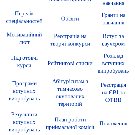
навчання
Перелік
Гранти на
Обсяги
спеціальностей
навчання
Мотиваційний
Реєстрація на
Вступ за
лист
творчі конкурси
ваучером
Розклад
Підготовчі
Рейтингові списки
вступних
курси
випробувань
Абітурієнтам з
Програми
Реєстрація
тимчасово
вступних
на ЄВІ та
окупованих
випробувань
ЄФВВ
територій
Результати
План роботи
вступних
Положення
приймальної комісії
випробувань