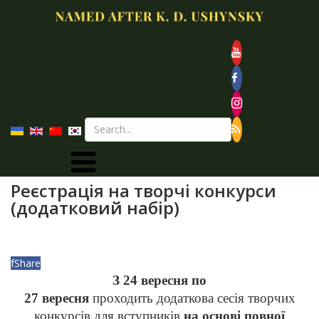
Реєстрація на творчі конкурси
(додатковий набір)
f
Share
З 24 вересня
по
27
вересня
проходить додаткова сесія творчих
конкурсів для вступників
на основі повної