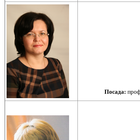
Посада:
профе