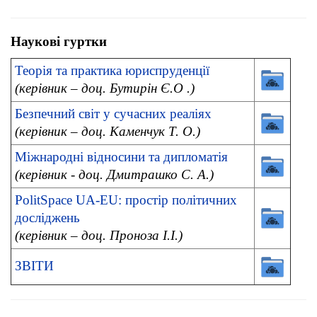
Наукові гуртки
Теорія та практика юриспруденції
(керівник – доц. Бутирін Є.О .)
Безпечний світ у сучасних реаліях
(керівник – доц. Каменчук Т. О.)
Міжнародні відносини та дипломатія
(керівник - доц. Дмитрашко С. А.)
PolitSpace UA-EU: простір політичних
досліджень
(керівник – доц. Проноза І.І.)
ЗВІТИ