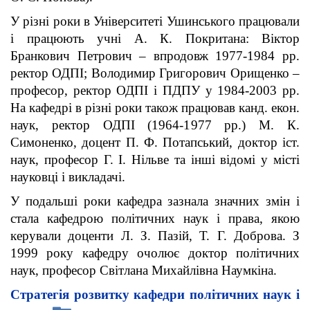
У різні роки в Університеті Ушинського працювали
і працюють учні А. К. Покритана: Віктор
Бранкович Петрович – впродовж 1977-1984 рр.
ректор ОДПІ; Володимир Григорович Орищенко –
професор, ректор ОДПІ і ПДПУ у 1984-2003 рр.
На кафедрі в різні роки також працював канд. екон.
наук, ректор ОДПІ (1964-1977 рр.) М. К.
Симоненко, доцент П. Ф. Потапський, доктор іст.
наук, професор Г. І. Нільве та інші відомі у місті
науковці і викладачі.
У подальші роки кафедра зазнала значних змін і
стала кафедрою політичних наук і права, якою
керували доценти Л. З. Пазій, Т. Г. Доброва. З
1999 року кафедру очолює доктор політичних
наук, професор Світлана Михайлівна Наумкіна.
Стратегія розвитку кафедри
політичних наук і