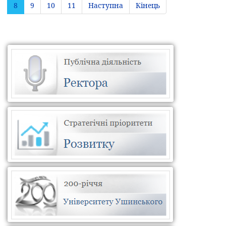
8
9
10
11
Наступна
Кінець