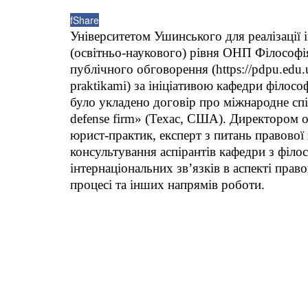
f
Share
Університетом Ушинського для реалізації і
(освітньо-наукового) рівня ОНП Філософі
публічного обговорення (https://pdpu.edu.u
praktikami) за ініціативою кафедри філософ
було укладено договір про міжнародне спі
defense firm» (Техас, США). Директором о
юрист-практик, експерт з питань правової
консультування аспірантів кафедри з філо
інтернаціональних зв’язків в аспекті прав
процесі та інших напрямів роботи.