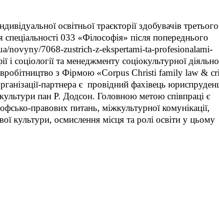
ндивідуальної освітньої траєкторії здобувачів третього
я спеціальності 033 «Філософія» після попереднього
a/novyny/7068-zustrich-z-ekspertami-ta-profesionalami-
ії і соціології та менеджменту соціокультурної діяльно
вробітництво з Фірмою «Corpus Christi family law & cr
рганізації-партнера є провідний фахівець юриспруденц
 культури пан Р. Додсон. Головною метою співпраці є
софсько-правових питань, міжкультурної комунікації,
ової культури, осмислення місця та ролі освіти у цьому