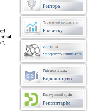
сті
iminal
ії,