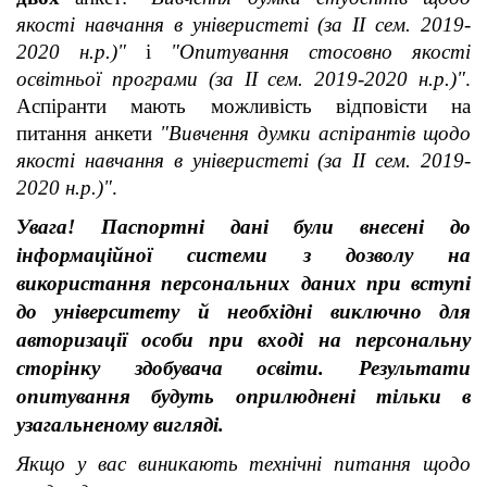
якості навчання в універистеті (за ІІ сем. 2019-
2020 н.р.)"
і
"Опитування стосовно якості
освітньої програми (за ІІ сем. 2019-2020 н.р.)"
.
Аспіранти мають можливість відповісти на
питання анкети
"Вивчення думки аспірантів щодо
якості навчання в універистеті (за ІІ сем. 2019-
2020 н.р.)"
.
Увага! Паспортні дані були внесені до
інформаційної системи з дозволу на
використання персональних даних при вступі
до університету й необхідні виключно для
авторизації особи при вході на персональну
сторінку здобувача освіти. Результати
опитування будуть оприлюднені тільки в
узагальненому вигляді.
Якщо у вас виникають технічні питання щодо