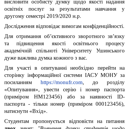
висловити особисту думку щодо якості надання
освітніх послуг за результатами навчання у
другому семестрі 2019/2020 н.р.
Дослідження відповідає вимогам конфіденційності.
Для отримання об’єктивного зворотного зв’язку
та підвищення якості освітнього процесу
академічній спільноті Університету Ушинського
дуже важлива думка кожного з вас.
Для участі в опитуванні необхідно перейти на
сторінку інформаційної системи ІАСУ МОНУ за
посиланням
https://monufr.com
, до розділу
«Опитування», увести серію і номер паспорта
(приміром НМ123456) або за наявності ID-
паспорта - тільки номер (приміром 000123456),
натиснути «Вхід».
Студентам пропонується відповісти на питання
двох
анкет:
"Вивчення думки студентів щодо