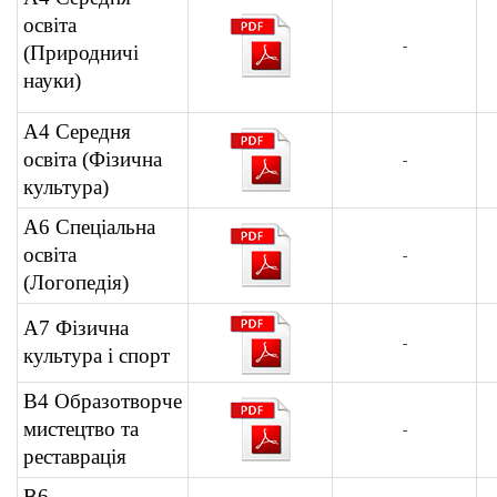
освіта
-
(Природничі
науки)
А4 Середня
освіта (Фізична
-
культура)
А6 Спеціальна
освіта
-
(Логопедія)
А7 Фізична
-
культура і спорт
В4 Образотворче
мистецтво та
-
реставрація
В6