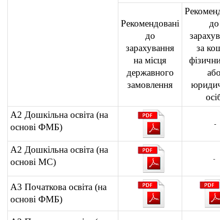
Рекомен
Рекомендовані
до
до
зараху
зарахування
за ко
на місця
фізични
державного
аб
замовлення
юриди
осі
А2 Дошкільна освіта (на
-
основі ФМБ)
А2 Дошкільна освіта (на
-
основі МС)
А3 Початкова освіта (на
основі ФМБ)