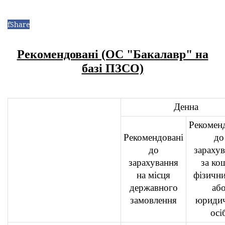
f
Share
Рекомендовані (ОС "Бакалавр" на
базі ПЗСО)
Денна
Рекомен
Рекомендовані
до
до
зараху
зарахування
за ко
на місця
фізични
державного
аб
замовлення
юриди
осі