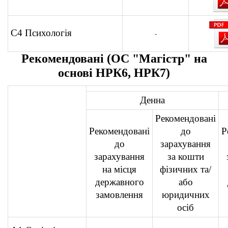
С4 Психологія
-
Рекомендовані (ОС "Магістр" на
основі НРК6, НРК7)
Денна
Рекомендовані
Рекомендовані
до
Р
до
зарахування
зарахування
за кошти
на місця
фізичних та/
державного
або
замовлення
юридичних
осіб