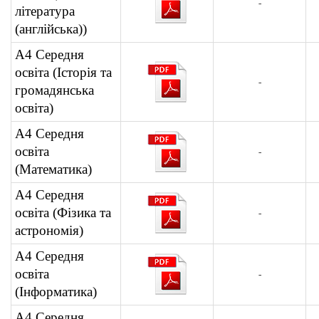
-
література
(англійська))
А4 Середня
освіта (Історія та
-
громадянська
освіта)
А4 Середня
освіта
-
(Математика)
А4 Середня
освіта (Фізика та
-
астрономія)
А4 Середня
освіта
-
(Інформатика)
А4 Середня