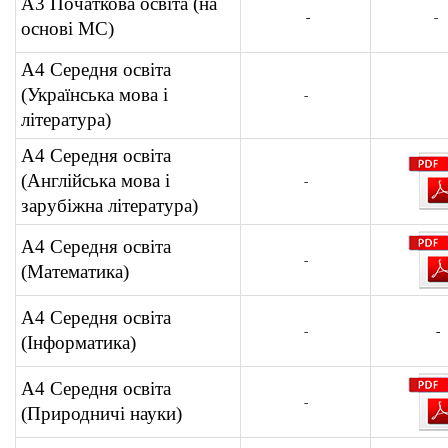
А3 Початкова освіта (
на
-
-
основі МС)
А4 Середня освіта
(Українська мова і
-
література)
А4 Середня освіта
(Англійська мова і
-
зарубіжна література)
А4 Середня освіта
-
(Математика)
А4 Середня освіта
-
-
(Інформатика)
А4 Середня освіта
-
(Природничі науки)