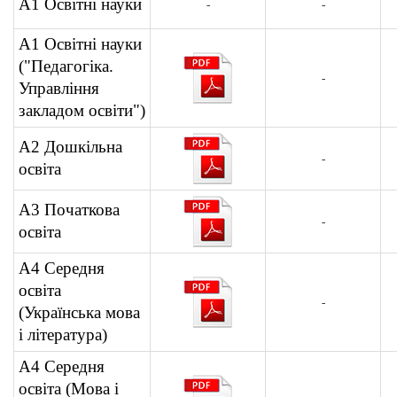
А1 Освітні науки
-
-
A1 Освітні науки
("Педагогіка.
-
Управління
закладом освіти")
А2 Дошкільна
-
освіта
А3 Початкова
-
освіта
А4 Середня
освіта
-
(Українська мова
і література)
А4 Середня
освіта (Мова і