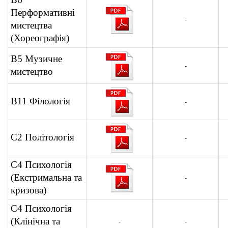
Перформативні
-
мистецтва
(Хореографія)
В5 Музичне
-
мистецтво
В11 Філологія
-
С2 Політологія
-
С4 Психологія
(Екстримальна та
-
кризова)
С4 Психологія
(Клінічна та
-
-