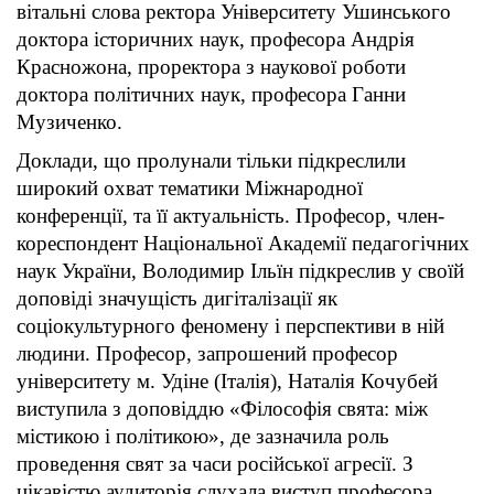
вітальні слова ректора Університету Ушинського
доктора історичних наук, професора Андрія
Красножона, проректора з наукової роботи
доктора політичних наук, професора Ганни
Музиченко.
Доклади, що пролунали тільки підкреслили
широкий охват тематики Міжнародної
конференції, та її актуальність. Професор, член-
кореспондент Національної Академії педагогічних
наук України, Володимир Ільїн підкреслив у своїй
доповіді значущість дигіталізації як
соціокультурного феномену і перспективи в ній
людини. Професор, запрошений професор
університету м. Удіне (Італія), Наталія Кочубей
виступила з доповіддю «Філософія свята: між
містикою і політикою», де зазначила роль
проведення свят за часи російської агресії. З
цікавістю аудиторія слухала виступ професора