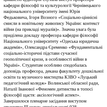
кафедри філософії та культурології Чернівецького
національного університету імені Юрія
Федьковича, Ігоря Возного «Соціально-ціннісні
смисли в новітньому живопису України: контекст
війни (на прикладі муралів)». Значна увага була
приділена докладу професора кафедри філософії
Національного університету «Одеська юридична
академія», Олександра Єременко «Фундаментальні
соціально-історичні підстави сучасної
геополітичної кризи, в особливості війни в
Україні». Студентам особливо сподобалась
доповідь професора, декана факультету дошкільної
освіти та музичного мистецтва КЗВО «Луцький
педагогічний коледж» Волинської обласної ради,
Наталії Іванової «Феномен дитинства в топосі
філософії щастя: аксіологічний аспект».
Завершилося пленарне засідання виступом
студентки ІІІ курсу, спеціальності 028