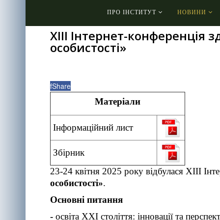
ПРО ІНСТИТУТ
НОВИНИ
ХІІІ Інтернет-конференція з
особистості»
f
Share
Матеріали
Інформаційний лист
Збірник
23-24 квітня 2025 року відбулася ХІІІ Інт
особистості»
.
Основні питання
-
освіта XXI століття: інновації та перспек