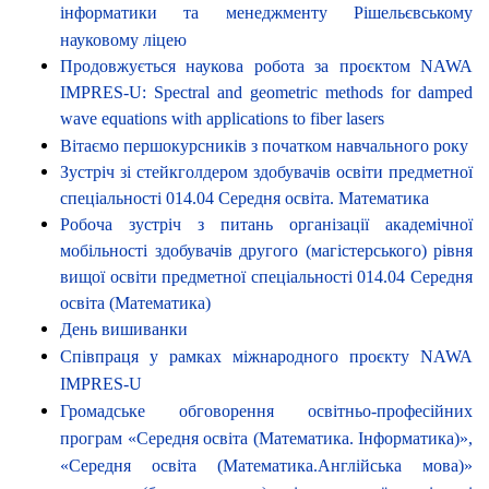
інформатики та менеджменту Рішельєвському
науковому ліцею
Продовжується наукова робота за проєктом NAWA
IMPRES-U: Spectral and geometric methods for damped
wave equations with applications to fiber lasers
Вітаємо першокурсників з початком навчального року
Зустріч зі стейкголдером здобувачів освіти предметної
спеціальності 014.04 Середня освіта. Математика
Робоча зустріч з питань організації академічної
мобільності здобувачів другого (магістерського) рівня
вищої освіти предметної спеціальності 014.04 Середня
освіта (Математика)
День вишиванки
Співпраця у рамках міжнародного проєкту NAWA
IMPRES-U
Громадське обговорення освітньо-професійних
програм «Середня освіта (Математика. Інформатика)»,
«Середня освіта (Математика.Англійська мова)»