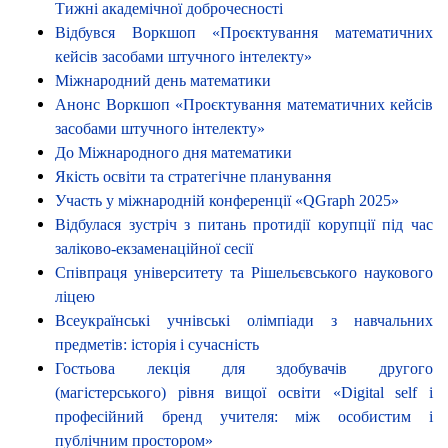
Тижні академічної доброчесності
Відбувся Воркшоп «Проєктування математичних
кейсів засобами штучного інтелекту»
Міжнародний день математики
Анонс Воркшоп «Проєктування математичних кейсів
засобами штучного інтелекту»
До Міжнародного дня математики
Якість освіти та стратегічне планування
Участь у міжнародній конференції «QGraph 2025»
Відбулася зустріч з питань протидії корупції під час
заліково-екзаменаційної сесії
Співпраця університету та Рішельєвського наукового
ліцею
Всеукраїнські учнівські олімпіади з навчальних
предметів: історія і сучасність
Гостьова лекція для здобувачів другого
(магістерського) рівня вищої освіти «Digital self і
професійний бренд учителя: між особистим і
публічним простором»