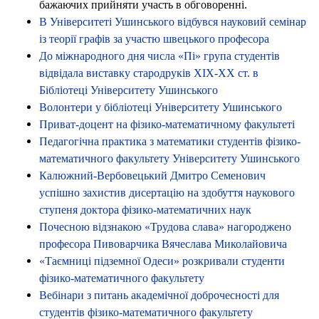
бажаючих прийняти участь в обговоренні.
В Університеті Ушинського відбувся науковий семінар
із теорії графів за участю швецького професора
До міжнародного дня числа «Пі» група студентів
відвідала виставку стародруків ХІХ-ХХ ст. в
Бібліотеці Університету Ушинського
Волонтери у бібліотеці Університету Ушинського
Приват-доцент на фізико-математичному факультеті
Педагогічна практика з математики студентів фізико-
математичного факультету Університету Ушинського
Калюжний-Вербовецький Дмитро Семенович
успішно захистив дисертацію на здобуття наукового
ступеня доктора фізико-математичних наук
Почесною відзнакою «Трудова слава» нагороджено
професора Пивоварчика Вячеслава Миколайовича
«Таємниці підземної Одеси» розкривали студенти
фізико-математичного факультету
Вебінари з питань академічної доброчесності для
студентів фізико-математичного факультету