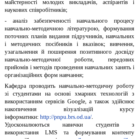
майстерності молодих викладачів, аспірантів і
наукових співробітників;
- аналіз забезпеченості навчального процесу
навчально-методичною літературою, формування
поточних планів видання підручників, навчальних
і методичних посібників і вказівок; вивчення,
узагаль­нення й поширення позитивного досвіду
навчально-методичної роботи, передових
прийомів і методів проведення навчальних занять і
організаційних форм навчання;
Кафедра проводить навчально-методичну роботу
зі студентами на основі хмарних технологій з
використанням сервісів Google, а також здійснює
накопичення візуалізацій курсу
інформатики:
http://pnpu.brs.
od.ua/
.
Удосконалюються навички студентів з
використання LMS та формування контенту