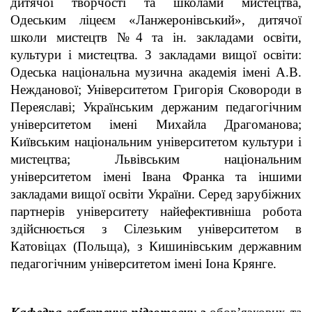
дитячої творчості та школами мистецтва,
Одеським ліцеєм «Ланжеронівський», дитячої
школи мистецтв №4 та ін. закладами освіти,
культури і мистецтва. З закладами вищої освіти:
Одеська національна музична академія імені А.В.
Нежданової; Університетом Григорія Сковороди в
Переяславі; Українським держаним педагогічним
університетом імені Михайла Драгоманова;
Київським національним університетом культури і
мистецтва; Львівським національним
університетом імені Івана Франка та іншими
закладами вищої освіти України. Серед зарубіжних
партнерів університету найефективніша робота
здійснюється з Сілезьким університетом в
Катовіцах (Польща), з Кишинівським державним
педагогічним університетом імені Іона Крянге.