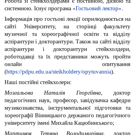
Робота зі стейкхолдерами є постійною, дієвою та
системною. Існує програма
«Гостьовий лектор»
.
Інформація про гостьові лекції оприлюднюється на
сайті Університету, на сторінці факультету
музичної та хореографічної освіти та відділу
аспірантури і докторантури. Також на сайті відділу
аспірантури і докторантури стейкхолдери,
роботодавці та їх представники можуть пройти
онлайн опитування
(
https://pdpu.edu.ua/steikholdery/opytuvannia
).
Наші постійні стейкхолери:
Мозгальова Наталія Георгіївна
, доктор
педагогічних наук, професор, завідувачка кафедри
музикознавства, інструментальної підготовки та
хореографії Вінницького держаного педагогічного
університету імені Михайла Кацюбинського;
Мартинюк Тетяна Володимирівна
, доктор