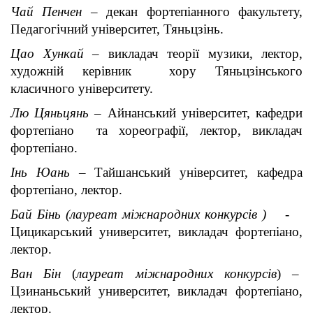
Чай П
е
нч
е
н
– декан фортепіанного факультету,
Педагогічний університет, Тяньцзінь.
Цао Хункай
– викладач теорії музики, лектор,
художній керівник хору Тяньцзінського
класичного університету.
Лю Цяньцянь
– Айнанський університет, кафедри
фортепіано та хореографії, лектор, викладач
фортепіано.
Інь Юань
– Тайшанський університет, кафедра
фортепіано, лектор.
Бай Бінь (лауреат міжнародних конкурсів ) -
Цицикарський университет, викладач фортепіано,
лектор.
Ван Бін
(
лауреат міжнародних конкурсів
) –
Цзинаньський университет, викладач фортепіано,
лектор.