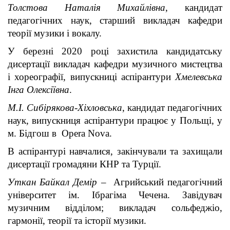
Толстова Наталія Михайлівна
, кандидат
педагогічних наук, старший викладач кафедри
теорії музики і вокалу.
У березні 2020 році захистила кандидатську
дисертації викладач кафедри музичного мистецтва
і хореографії, випускниці аспірантури
Хмелевська
Інга Олексіївна
.
М.І. Сибірякова-Хіхловська
, кандидат педагогічних
наук, випускниця аспірантури працює у Польщі, у
м. Бідгош в Opera Nova.
В аспірантурі навчалися, закінчували та захищали
дисертації громадяни КНР та Турції.
Уткан Байкал Демір
– Агрийський педагогічний
університет ім. Ібрагіма Чечена. Завідувач
музичним відділом; викладач сольфеджіо,
гармонії, теорії та історії музики.