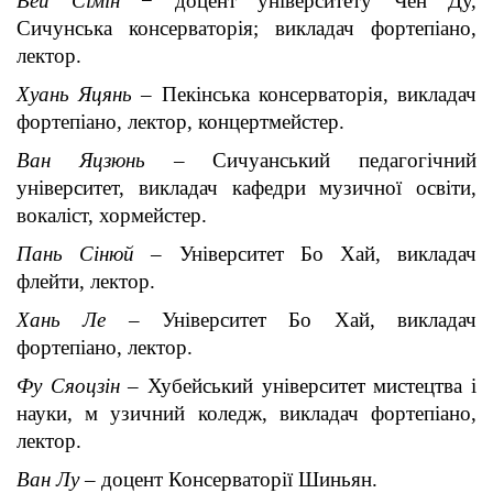
Вей Сімін
− доцент університету Чен Ду,
Сичунська консерваторія; викладач фортепіано,
лектор.
Хуань Яцянь
– Пекінська консерваторія, викладач
фортепіано, лектор, концертмейстер.
Ван Яцзюнь
– Сичуанський педагогічний
університет, викладач кафедри музичної освіти,
вокаліст, хормейстер.
Пань Сінюй
– Університет Бо Хай, викладач
флейти, лектор.
Хань Ле
– Університет Бо Хай, викладач
фортепіано, лектор.
Фу Сяоцзін
– Хубейський університет мистецтва і
науки, м узичний коледж, викладач фортепіано,
лектор.
Ван Лу
– доцент Консерваторії Шиньян.