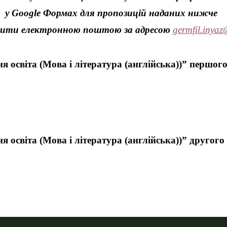
у
Google
Формах для пропозицій наданих нижче
авити електронною поштою
за адресою
germfil
.
inyaz
я освіта (Мова і література (англійська))” першог
я освіта (Мова і література (англійська))” другого