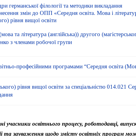
ри германської філології та методики викладання
есення змін до ОПП «Середня освіта. Мова і літерату
ого) рівня вищої освіти
мова та література (англійська)) другого (магістерсько
енко з членами робочої групи
в
ітньо-професійними програмами
“Середня освіта (Мова
кого) рівня вищої освіти за спеціальністю 014.021 Сер
дання
і учасники освітнього процесу, роботодавці, випус
ії та зауваження щодо змісту освітніх програм м