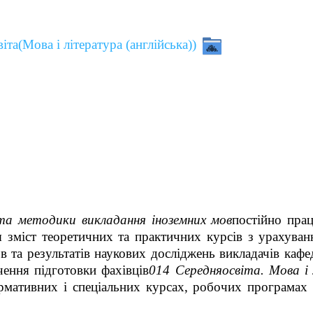
іта(Мова і література (англійська))
ї та методики викладання іноземних мов
постійно пра
я зміст теоретичних та практичних курсів з урахуван
в та результатів наукових досліджень викладачів каф
чення підготовки фахівців
014 Середняосвіта. Мова і 
рмативних і спеціальних курсах, робочих програмах 