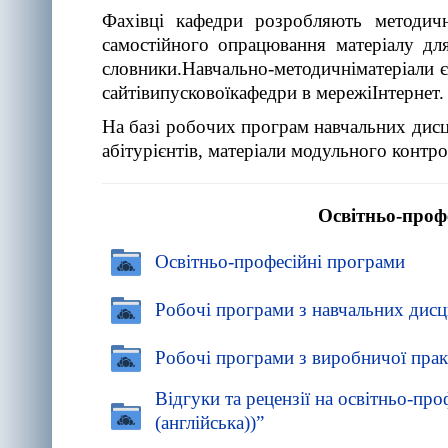
Фахівці кафедри розробляють методичн
самостійного опрацювання матеріалу для
словники.Навчально-методичніматеріали є
сайтівипусковоїкафедри в мережіІнтернет.
На базі робочих програм навчальних дисц
абітурієнтів, матеріали модульного контр
Осв
ітньо-проф
Осв
ітньо-професійні програми
Робочі програми з навчальних дисц
Робочі програми з виробничої пра
Відгуки та рецензії на
осв
ітньо-про
(англійська))”