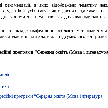
і рекомендації, в яких відображено тематику лекц
 студентів з усіх навчальних дисциплін,а також навч
 доступними для студентів як у друкованому, так і в 
иплін викладачі кафедри розробляють матеріали для д
олю, дидактичні матеріали для підсумкового контролю.
есійні програми
“Середня освіта (Мова і література
иплін
ктики
фесійні програми
“Середня освіта (Мова і література