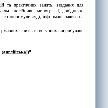
ій та практичних занять, завдання для
альні посібники, монографії, довідники,
електронномувигляді, інформаціянаявна на
ержавних іспитів та вступних випробувань
 (англійська))”