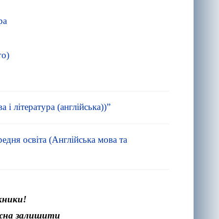
ра
го)
 і література (англійська))”
едня освіта (Англійська мова та
кники!
ожна залишити