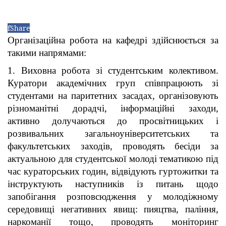
f
Share
Організаційна робота на кафедрі здійснюється за
такими напрямами:
1. Виховна робота зі студентським колективом.
Куратори академічних груп співпрацюють зі
студентами на паритетних засадах, організовують
різноманітні дорадчі, інформаційні заходи,
активно долучаються до просвітницьких і
розвивальних загальноуніверситетських та
факультетських заходів, проводять бесіди за
актуальною для студентської молоді тематикою під
час кураторських годин, відвідують гуртожитки та
інструктують наступників із питань щодо
запобігання розповсюдження у молодіжному
середовищі негативних явищ: пияцтва, паління,
наркоманії тощо, проводять моніторинг