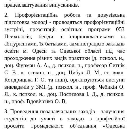
працевлаштування випускників.
2. Профорієнтаційна робота та довузівська
підготовка молоді - проводяться профорієнтаційні
зустрічі, презентації освітньої програми 053
Психологія, бесіди зі старшокласниками та
абітурієнтами, їх батьками, адміністрацією закладів
освіти м. Одеси та Одеської області під час
проходження різних видів практики (д. психол. н.,
доц. Фурман А. А., д. психол. н.,
професор Ситнік
С. В
., к. психол. н., доц. Цибух Л. М., ст. викл.
Кондрицька Г. О. та інші), організуються виступи
викладачів у ЗМІ (д. психол. н., проф. Чебикін О.
Я., к. психол. н., доц. Поспєлова І. Д., д. психол.
н., проф. Вдовіченко О. В.
3. Проведення позанавчальних заходів – залучення
студентів до участі в заходах з професійної
просвіти Громадського об’єднання «Одеська