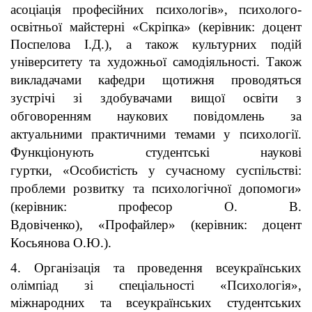
асоціація професійних психологів», психолого-
освітньої майстерні «Скріпка»
(керівник: доцент
Поспелова І.Д.)
, а також культурних подій
університету та художньої самодіяльності.
Також
викладачами кафедри щотижня проводяться
зустрічі зі здобувачами вищої освіти з
обговоренням наукових повідомлень за
актуальними практичними темами у психології.
Функціонують с
тудентські наукові
гуртки
,
«Особистість у сучасному суспільстві:
проблеми розвитку та психологічної допомоги»
(керівник:
професор
О. В.
Вдовіченко),
«Профайлер» (керівник: доцент
Косьянова О.Ю.).
4. Організація та проведення всеукраїнських
олімпіад зі спеціальності «Психологія»,
міжнародних та всеукраїнських студентських