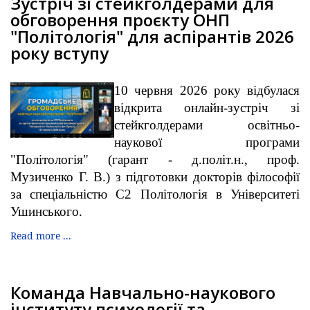
Зустріч зі стейкголдерами для
обговорення проєкту ОНП
"Політологія" для аспірантів 2026
року вступу
10 червня 2026 року відбулася
відкрита онлайн-зустріч зі
стейкголдерами освітньо-
наукової програми
"Політологія" (гарант - д.політ.н., проф.
Музиченко Г. В.) з підготовки докторів філософії
за спеціальністю С2 Політологія в Університеті
Ушинського.
Read more ...
Команда Навчально-наукового
інституту психології та