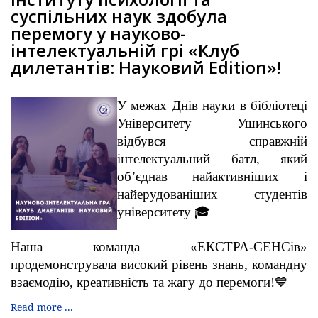
суспільних наук здобула
перемогу у науково-
інтелектуальній грі «Клуб
дилетантів: Науковий Edition»!
У межах Днів науки в бібліотеці
Університету Ушинського
відбувся справжній
інтелектуальний батл, який
об’єднав найактивніших і
найерудованіших студентів
університету 🎓
Наша команда «ЕКСТРА-СЕНСів»
продемонструвала високий рівень знань, командну
взаємодію, креативність та жагу до перемоги!💙
Read more ...