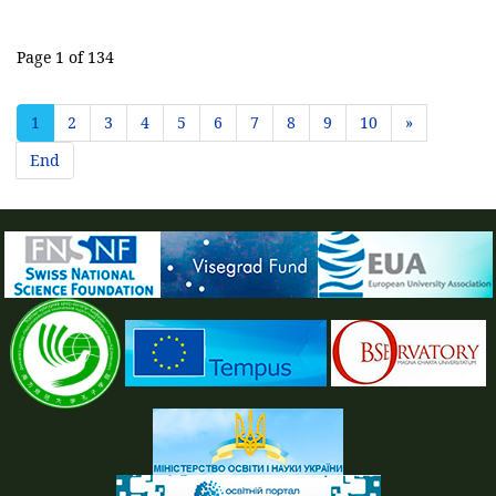
Page 1 of 134
1
2
3
4
5
6
7
8
9
10
»
End