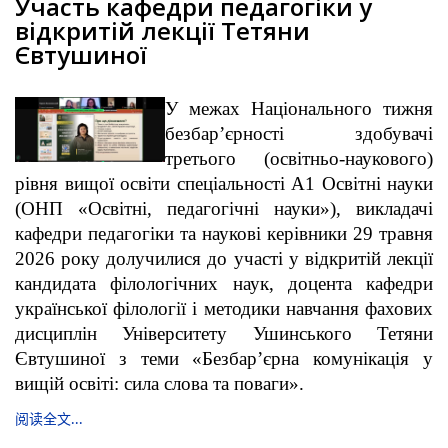
Участь кафедри педагогіки у
відкритій лекції Тетяни
Євтушиної
У межах Національного тижня
безбар’єрності здобувачі
третього (освітньо-наукового)
рівня вищої освіти спеціальності А1 Освітні науки
(ОНП «Освітні, педагогічні науки»), викладачі
кафедри педагогіки та наукові керівники 29 травня
2026 року долучилися до участі у відкритій лекції
кандидата філологічних наук, доцента кафедри
української філології і методики навчання фахових
дисциплін Університету Ушинського Тетяни
Євтушиної з теми «Безбар’єрна комунікація у
вищій освіті: сила слова та поваги».
阅读全文...