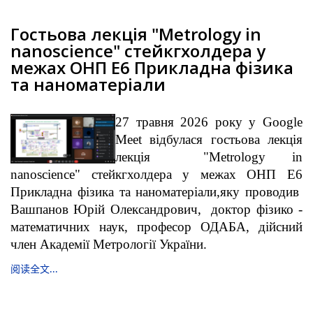
Гостьова лекція "Metrology in
nanoscience" стейкгхолдера у
межах ОНП Е6 Прикладна фізика
та наноматеріали
27 травня 2026 року у Google
Meet відбулася гостьова лекція
лекція "Metrology in
nanoscience" стейкгхолдера у межах ОНП Е6
Прикладна фізика та наноматеріали,яку проводив
Вашпанов Юрій Олександрович, доктор фізико -
математичних наук, професор ОДАБА, дійсний
член Академії Метрології України.
阅读全文...