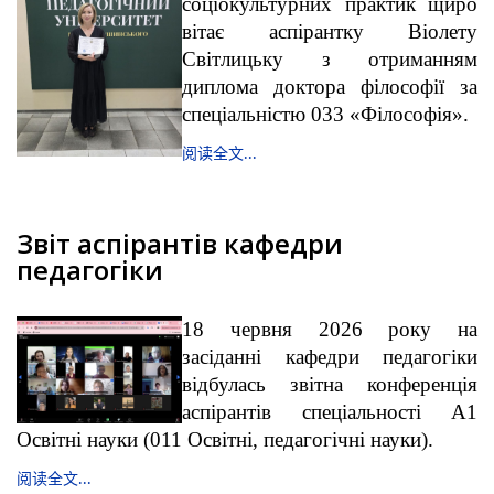
соціокультурних практик щиро
вітає аспірантку Віолету
Світлицьку з отриманням
диплома доктора філософії за
спеціальністю 033 «Філософія».
阅读全文...
Звіт аспірантів кафедри
педагогіки
18 червня 2026 року на
засіданні кафедри педагогіки
відбулась звітна конференція
аспірантів спеціальності А1
Освітні науки (011 Освітні, педагогічні науки).
阅读全文...