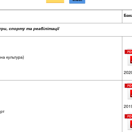
і
Бак
ри, спорту та реабілітації
на культура)
2020
2019
орт