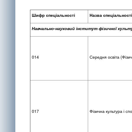
Шифр спеціальності
Назва спеціальност
Навчально-науковий інститут фізичної культу
014
Середня освіта (Фізич
017
Фізична культура і сп