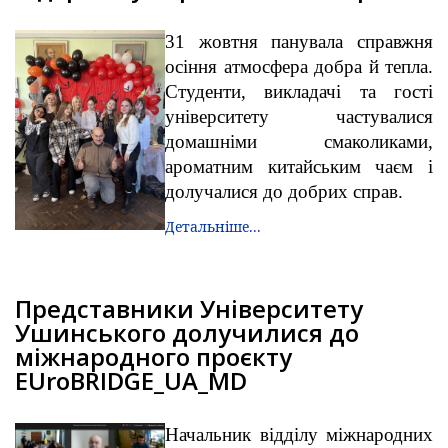
31 жовтня панувала справжня
осіння атмосфера добра й тепла.
Студенти, викладачі та гості
університету частувалися
домашніми смаколиками,
ароматним китайським чаєм і
долучалися до добрих справ.
Детальніше...
Представники Університету
Ушинського долучилися до
міжнародного проєкту
EUroBRIDGE_UA_MD
Начальник відділу міжнародних