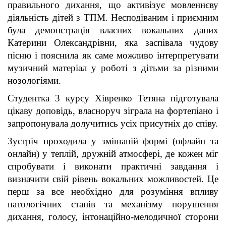
правильного дихання, що активізує мовленнєву
діяльність дітей з ТПМ. Несподіваним і приємним
була демонстрація власних вокальних даних
Катерини Олександрівни, яка заспівала чудову
пісню і пояснила як саме можливо інтерпретувати
музичний матеріал у роботі з дітьми за різними
нозологіями.
Студентка 3 курсу Хівренко Тетяна підготувала
цікаву доповідь, власноруч зіграла на фортепіано і
запропонувала долучитись усіх присутніх до співу.
Зустріч проходила у змішаній формі (офлайн та
онлайн) у теплій, дружній атмосфері, де кожен міг
спробувати і виконати практичні завдання і
визначити свій рівень вокальних можливостей. Це
перш за все необхідно для розуміння впливу
патологічних станів та механізму порушення
дихання, голосу, інтонаційно-мелодичної сторони