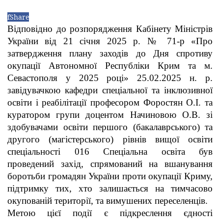
f
Share
Відповідно до розпорядження Кабінету Міністрів
України від 21 січня 2025 р. № 71-р «Про
затвердження плану заходів до Дня спротиву
окупації Автономної Республіки Крим та м.
Севастополя у 2025 році» 25.02.2025 н. р.
завідувачкою кафедри спеціальної та інклюзивної
освіти і реабілітації професором Форостян О.І. та
куратором групи доцентом Начиновою О.В. зі
здобувачами освіти першого (бакалаврського) та
другого (магістерського) рівнів вищої освіти
спеціальності 016 Спеціальна освіта був
проведений захід, спрямований на вшанування
боротьби громадян України проти окупації Криму,
підтримку тих, хто залишається на тимчасово
окупованій території, та вимушених переселенців.
Метою цієї події є підкреслення єдності