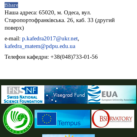
f
Share
Наша адреса: 65020, м. Одеса, вул.
Старопортофранківська. 26, каб. 33 (другий
поверх)
e-mail:
p.kafedra2017@ukr.net
,
kafedra_matem@pdpu.edu.ua
Телефон кафедри: +38(048)733-01-56