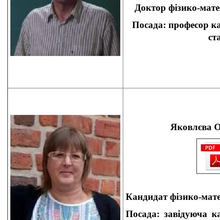
Доктор фізико-мате
Посада: професор к
ст
Яковлєва 
Кандидат
фізико-мат
Посада: завідуюча
ка