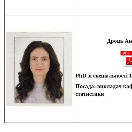
Дроць Ана
PhD зі спеціальності
Посада: в
икладач
ка
статистики