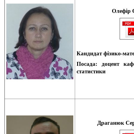
Олефір 
Кандидат
фізико-мате
Посада: доцент
каф
статистики
Драганюк Се