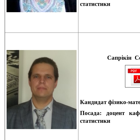
статистики
Сапрікін С
Кандидат
фізико-мат
Посада: доцент
кафе
статистики