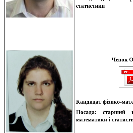
статистики
Чепок О
Кандидат
фізико-мате
Посада: старший
математики і статист