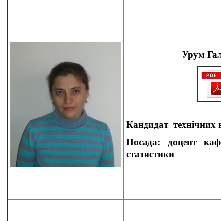
Урум Га
Кандидат
технічних 
Посада: доцент
кафе
статистики