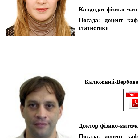
Кандидат
фізико-мате
Посада: доцент
кафе
статистики
Калюжний-Вербове
Доктор фізико-матема
Посада: доцент
кафе