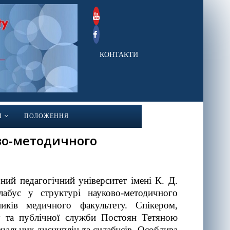
КОНТАКТИ
И
ПОЛОЖЕННЯ
ово-методичного
ий педагогічний університет імені К. Д.
абус у структурі науково-методичного
ників медичного факультету. Спікером,
у та публічної служби Постоян Тетяною
альних дисциплін та силабусів. Особлива