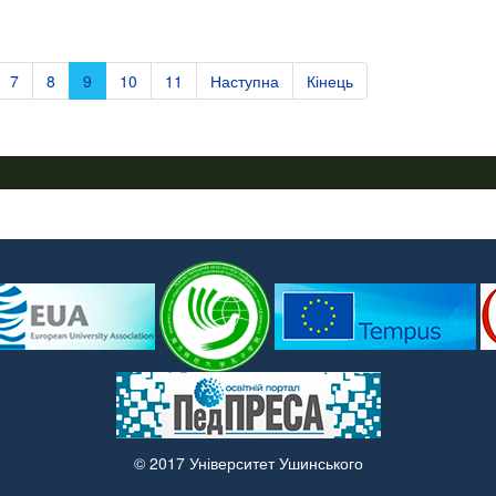
7
8
9
10
11
Наступна
Кінець
ПУСТАЯ СИНЯЯ ПОЛОСКА
© 2017 Університет Ушинського