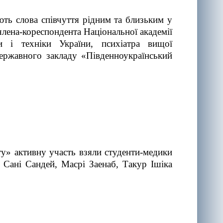
ють слова співчуття рідним та близьким у
 члена-кореспондента Національної академії
 і техніки України, психіатра вищої
Державного закладу «Південноукраїнський
у» активну участь взяли студенти-медики
 Сані Сандей, Масрі Заенаб, Такур Ішіка