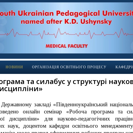
НОВИНИ
ОРГАНІЗАЦІЯ ОСВІТНЬОГО ПРОЦЕСУ
КАФЕДР
грама та силабус у структурі наук
дисципліни»
 Державному закладі «Південноукраїнський національн
оведено онлайн семінар «Робоча програма та сил
ної дисципліни» для науково-педагогічних праців
них наук, доцентом кафедри освітнього менеджмент
рмацію щодо правил оформлення робочих програм навч