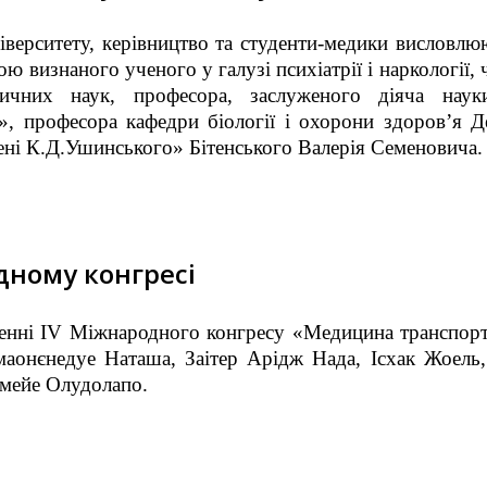
іверситету, керівництво та студенти-медики висловлю
ою визнаного ученого у галузі психіатрії і наркології,
ичних наук, професора, заслуженого діяча науки
я», професора кафедри біології і охорони здоров’я 
мені К.Д.Ушинського» Бітенського Валерія Семеновича.
дному конгресі
енні IV Міжнародного конгресу «Медицина транспорт
маонєнедуе Наташа, Заітер Арідж Нада, Ісхак Жоель,
мейе Олудолапо.