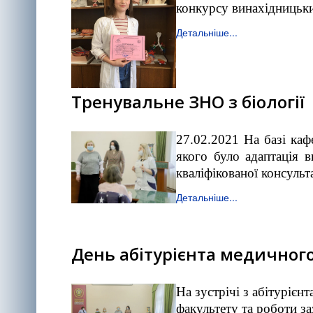
конкурсу винахідницьки
Детальніше...
Тренувальне ЗНО з біології
27.02.2021 На базі каф
якого було адаптація в
кваліфікованої консульт
Детальніше...
День абітурієнта медичног
На зустрічі з абітурієн
факультету та роботи з