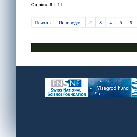
Сторінка 9 із 11
Початок
Попередня
2
3
4
5
6