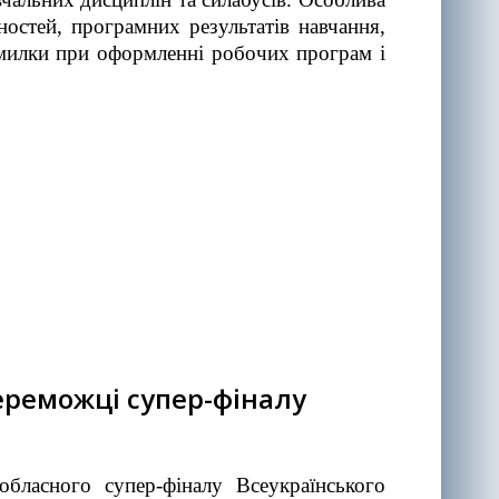
остей, програмних результатів навчання,
омилки при оформленні робочих програм і
ереможці супер-фіналу
бласного супер-фіналу Всеукраїнського