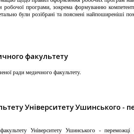
м робочої програми, зокрема формуванню компетентн
Детально були розібрані та пояснені найпоширеніші п
ичного факультету
ченої ради медичного факультету.
ьтету Університету Ушинського - п
факультету Університету Ушинського - переможці о