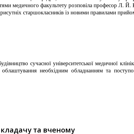
стями медичного факультету розповіла професор Л. Й. 
рисутніх старшокласників із новими правилами прийом
удівництво сучасної університетської медичної кліні
х облаштування необхідним обладнанням та поступо
икладачу та вченому