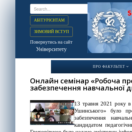
АБІТУРІЄНТАМ
ЗИМОВИЙ ВСТУП
Повернутись на сайт
Університету
ПРО ФАКУЛЬТЕТ
Онлайн семінар «Робоча про
забезпечення навчальної 
13 травня 2021 року в
Ушинського» було пр
забезпечення навчаль
кандидатом педагогіч
Григорівною було надано змістовну інфо