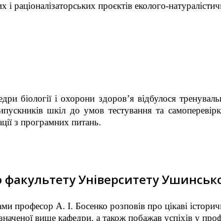
х і раціоналізаторських проєктів еколого-натураліст
едри біології і охорони здоров’я відбулося тренувал
ипускників шкіл до умов тестування та самоперевірк
ації з програмних питань.
о факультету Університету Ушинськ
тами професор А. І. Босенко розповів про цікаві істор
азначеної вище кафедри, а також побажав успіхів у про