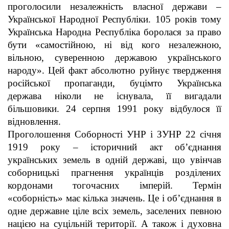
проголосили незалежність власної держави –
Української Народної Республіки. 105 років тому
Українська Народна Республіка боролася за право
бути «самостійною, ні від кого незалежною,
вільною, суверенною державою українського
народу». Цей факт абсолютно руйнує твердження
російської пропаганди, буцімто Українська
держава ніколи не існувала, її вигадали
більшовики. 24 серпня 1991 року відбулося її
відновлення.
Проголошення Соборності УНР і ЗУНР 22 січня
1919 року – історичний акт об’єднання
українських земель в одній державі, що увінчав
соборницькі прагнення українців розділених
кордонами тогочасних імперій. Термін
«соборність» має кілька значень. Це і об’єднання в
одне державне ціле всіх земель, заселених певною
нацією на суцільній території. А також і духовна