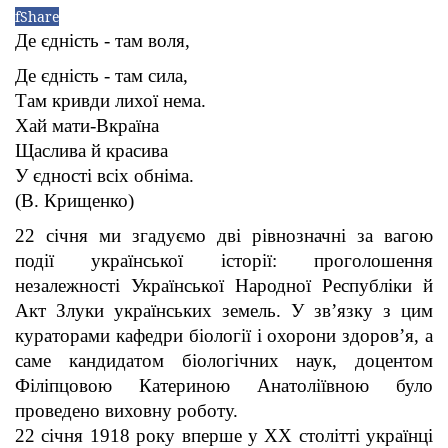
f
Share
Де єдність - там воля,
Де єдність - там сила,
Там кривди лихої нема.
Хай мати-Вкраїна
Щаслива й красива
У єдності всіх обніма.
(В. Крищенко)
22 січня ми згадуємо дві рівнозначні за вагою
події української історії: проголошення
незалежності Української Народної Республіки й
Акт Злуки українських земель. У зв’язку з цим
кураторами кафедри біології і охорони здоров’я, а
саме кандидатом біологічних наук, доцентом
Філіпцовою Катериною Анатоліївною було
проведено виховну роботу.
22 січня 1918 року вперше у XX столітті українці