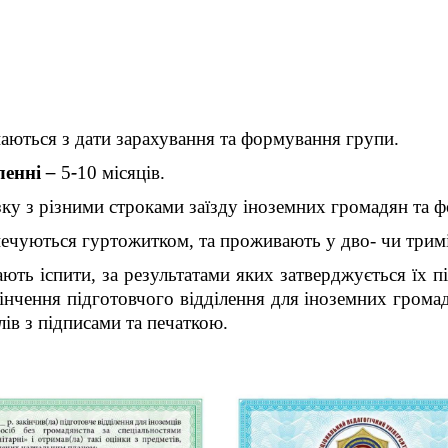
наються з дати зарахування та формування групи.
ленні
–
5
-
10 місяців.
зку з різними строками заїзду іноземних громадян та 
зпечуються гуртожитком, та проживають у дво- чи трим
ють іспити, за результатами яких затверджується їх пі
інчення підготовчого відділення для іноземних грома
лів з підписами та печаткою.