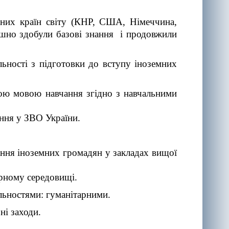
зних країн світу (КНР, США, Німеччина,
спішно здобули базові знання і продовжили
ності з підготовки до вступу іноземних
дною мовою навчання згідно з навчальними
ання у ЗВО України.
ання іноземних громадян у закладах вищої
урному середовищі.
льностями: гуманітарними.
ні заходи.