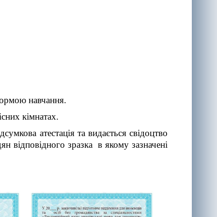
формою навчання.
існих кімнатах.
дсумкова атестація та видається свідоцтво
дян відповідного зразка в якому зазначені