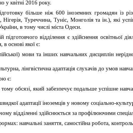
о у квітні 2016 року.
ідготовку більше ніж 600 іноземних громадян iз рі
р, Нігерія, Туреччина, Туніс, Монголія та ін.), які у
країни, в тому числі міста Одеси.
готовчого відділення є здійснення освітньої діяль
 в основі якої є:
глійської) мови та інших навчальних дисциплін нері
льтурна, лінгвістична адаптація слухачів до умов навч
ою є:
 тому обсязі, який забезпечує подальше успішне навч
швидкої адаптації іноземців у новому соціально-культ
чому відділенні здійснюється за профілюючими спеціа
ормах: навчальні заняття, самостійна робота, контроль