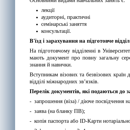
Основними видами навчальних занять є:
лекції
аудиторні, практичні
семінарські заняття
консультації.
В'їзд і зарахування на підготовче відд
На підготовчому відділенні в Університет
мають документ про повну загальну сер
знання й навички.
Вступникам візових та безвізових країн 
відділі міжнародних зв’язків.
Перелік документів, які подаються до 
- запрошення (віза) / діюче посвідчення 
- заява (на бланку ПВ);
- копія паспорта або ID-Карти нотаріальн