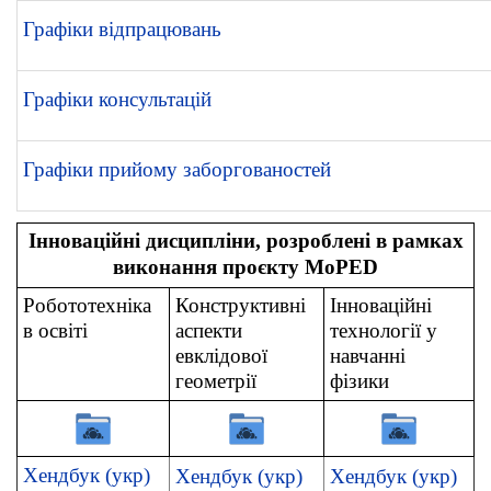
Графіки відпрацювань
Графіки консультацій
Графіки прийому заборгованостей
Інноваційні дисципліни, розроблені в рамках
виконання проєкту
MoPED
Робототехніка
Конструктивні
Інноваційні
в освіті
аспекти
технології у
евклідової
навчанні
геометрії
фізики
Хендбук (укр)
Хендбук (укр)
Хендбук (укр)