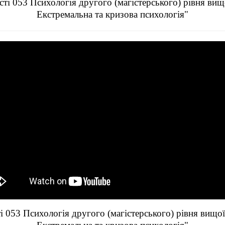
ті 053 Психологія другого (магістерського) рівня ви
Екстремальна та кризова психологія"
і 053 Психологія другого (магістерського) рівня вищо