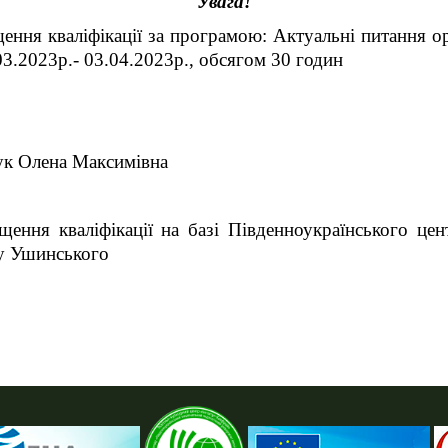
Увага!
ння кваліфікації за програмою: Актуальні питання ор
03.2023р.- 03.04.2023р., обсягом 30 годин
ук Олена Максимівна
щення кваліфікації на базі Південноукраїнського цен
ту Ушинського