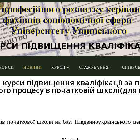
НОНСИ
НОВИНИ
КУРСИ
СТАЖУВАННЯ
СПІВРО
 курси підвищення кваліфікації за 
ього процесу в початковій школі(для
лів початкової школи на базі Південноукраїнського це