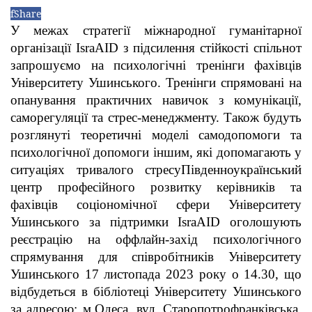
f
Share
У межах стратегії міжнародної гуманітарної
організації IsraAID з підсилення стійкості спільнот
запрошуємо на психологічні тренінги фахівців
Університету Ушинського. Тренінги спрямовані на
опанування практичних навичок з комунікації,
саморегуляції та стрес-менеджменту. Також будуть
розглянуті теоретичні моделі самодопомоги та
психологічної допомоги іншим, які допомагають у
ситуаціях тривалого стресу
Південноукраїнський
центр професійного розвитку керівників та
фахівців соціономічної сфери Університету
Ушинського за підтримки IsraAID оголошують
реєстрацію на оффлайн-захід психологічного
спрямування для співробітників Університету
Ушинського 17 листопада 2023 року о 14.30, що
відбудеться в бібліотеці Університету Ушинського
за адресою: м.Одеса, вул. Старопотрофранківська,